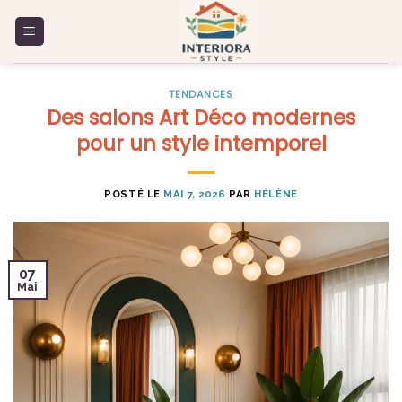
Skip
to
content
TENDANCES
Des salons Art Déco modernes
pour un style intemporel
POSTÉ LE
MAI 7, 2026
PAR
HÉLÈNE
07
Mai