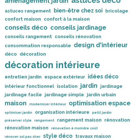
astuces déco
aménagement jardin
bien-être chez soi
astuces rangement
bricolage
confort maison
confort à la maison
conseils déco
conseils jardinage
conseils rangement
conseils rénovation
design d'intérieur
consommation responsable
déco
décoration
décoration intérieure
idées déco
entretien jardin
espace extérieur
jardin
intérieur fonctionnel
isolation
jardinage
jardinage facile
jardinage simple
jardin urbain
maison
optimisation espace
moderniser intérieur
organisation intérieure
optimiser jardin
petit jardin
rangement maison
rénovation
préserver style
rangement
rénovation maison
rénovation à moindre coût
style déco
travaux maison
rénover sol pas cher