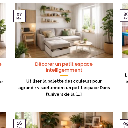
3
07
Av
Mai
e
Décorer un petit espace
intelligemment
L
Utiliser la palette des couleurs pour
de
é
agrandir visuellement un petit espace Dans
l’univers de la [...]
16
0
Avr
Av