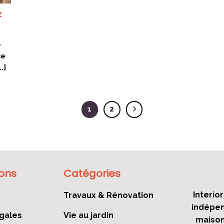
z
e
se
.]
1
2
ions
Catégories
Interio
Travaux & Rénovation
indépen
gales
Vie au jardin
maison,