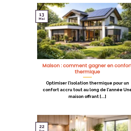
13
Mai
Maison : comment gagner en confor
thermique
Optimiser l’isolation thermique pour un
confort accru tout au long de l’année Un
maison offrant [...]
22
Avr