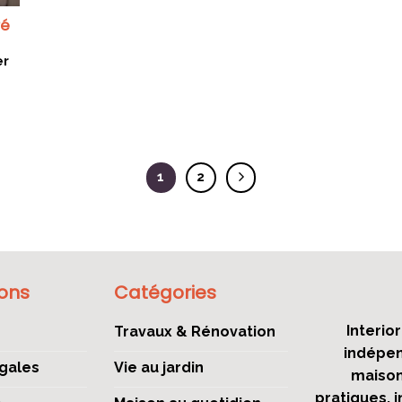
ré
er
1
2
ions
Catégories
Interio
Travaux & Rénovation
indépen
gales
Vie au jardin
maison,
pratiques, 