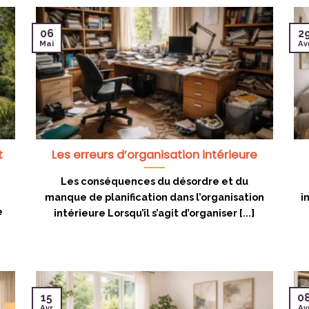
06
2
Mai
Av
t
Les erreurs d’organisation intérieure
Les conséquences du désordre et du
manque de planification dans l’organisation
i
e
intérieure Lorsqu’il s’agit d’organiser [...]
15
0
Avr
Av