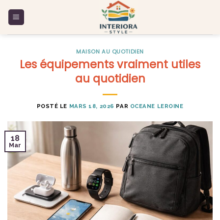
Skip
to
content
MAISON AU QUOTIDIEN
Les équipements vraiment utiles
au quotidien
POSTÉ LE
MARS 18, 2026
PAR
OCEANE LEROINE
18
Mar