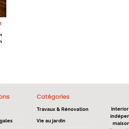
t
n
n
ions
Catégories
Interio
Travaux & Rénovation
indépen
gales
Vie au jardin
maison,