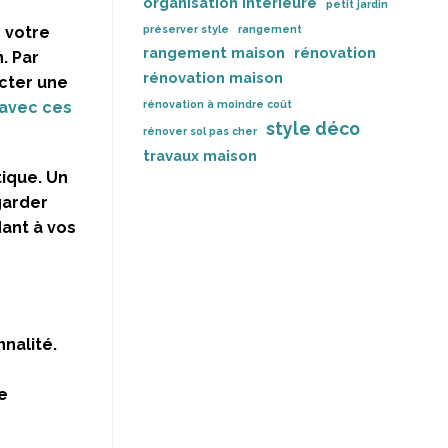
organisation intérieure
petit jardin
c votre
préserver style
rangement
rangement maison
rénovation
. Par
rénovation maison
cter une
 avec ces
rénovation à moindre coût
style déco
rénover sol pas cher
travaux maison
tique. Un
garder
dant à vos
nalité.
e