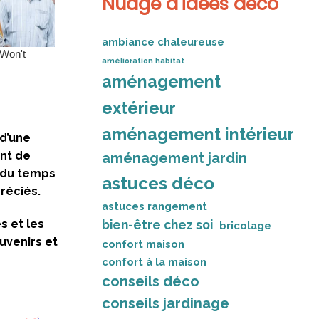
Nuage d'idées déco
ambiance chaleureuse
amélioration habitat
aménagement
extérieur
aménagement intérieur
 d’une
nt de
aménagement jardin
t du temps
astuces déco
réciés.
astuces rangement
s et les
bien-être chez soi
bricolage
uvenirs et
confort maison
confort à la maison
conseils déco
conseils jardinage