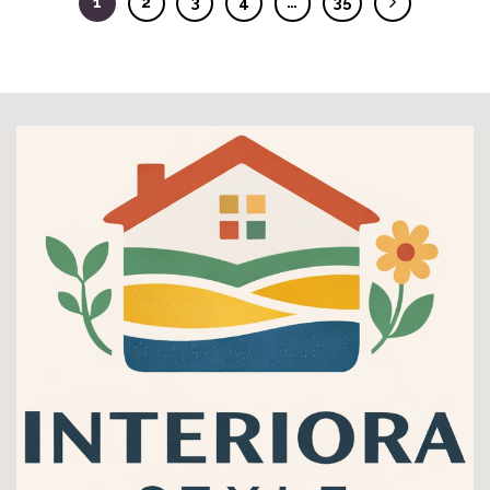
1
2
3
4
…
35