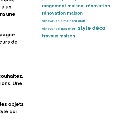
rangement maison
rénovation
 à un
rénovation maison
era une
rénovation à moindre coût
style déco
rénover sol pas cher
mpagne.
travaux maison
teurs de
souhaitez,
ions. Une
des objets
tyle qui