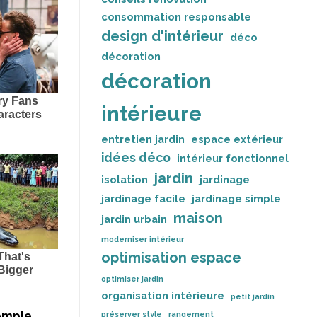
consommation responsable
design d'intérieur
déco
décoration
décoration
intérieure
entretien jardin
espace extérieur
idées déco
intérieur fonctionnel
jardin
isolation
jardinage
jardinage facile
jardinage simple
maison
jardin urbain
moderniser intérieur
optimisation espace
optimiser jardin
organisation intérieure
petit jardin
emple,
préserver style
rangement