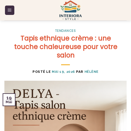
Skip
to
content
TENDANCES
Tapis ethnique crème : une
touche chaleureuse pour votre
salon
POSTÉ LE
MAI 19, 2026
PAR
HÉLÈNE
19
Mai