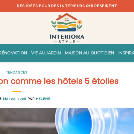
DES IDÉES POUR DES INTÉRIEURS QUI RESPIRENT
RÉNOVATION
VIE AU JARDIN
MAISON AU QUOTIDIEN
INSPIR
TENDANCES
n comme les hôtels 5 étoiles
LE
MAI 20, 2026
PAR
HÉLÈNE