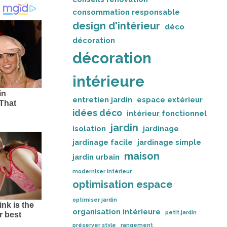
consommation responsable
design d'intérieur
déco
décoration
décoration
intérieure
entretien jardin
espace extérieur
idées déco
intérieur fonctionnel
jardin
isolation
jardinage
jardinage facile
jardinage simple
maison
jardin urbain
moderniser intérieur
optimisation espace
optimiser jardin
organisation intérieure
petit jardin
préserver style
rangement