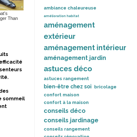
ambiance chaleureuse
amélioration habitat
aménagement
extérieur
aménagement intérieur
uits
aménagement jardin
fficacité
astuces déco
 senteurs
ité.
astuces rangement
bien-être chez soi
bricolage
udes
confort maison
re sommeil
confort à la maison
ent
conseils déco
conseils jardinage
conseils rangement
conseils rénovation