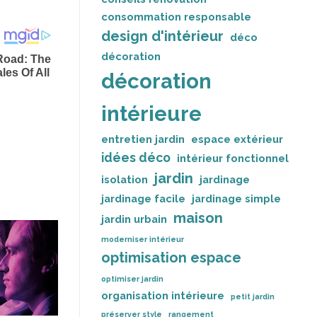
consommation responsable
design d'intérieur
déco
décoration
décoration
intérieure
entretien jardin
espace extérieur
idées déco
intérieur fonctionnel
jardin
isolation
jardinage
jardinage facile
jardinage simple
maison
jardin urbain
moderniser intérieur
optimisation espace
optimiser jardin
organisation intérieure
petit jardin
préserver style
rangement