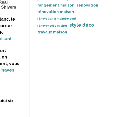
rangement maison
rénovation
rénovation maison
anc, le
rénovation à moindre coût
style déco
forcer
rénover sol pas cher
e,
travaux maison
aisant
ant
, en
ent, vous
dinaves
ici six