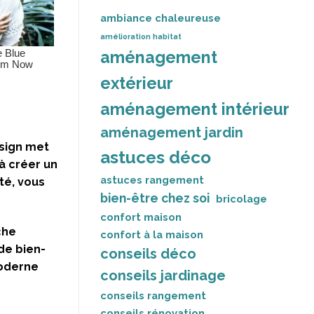
ambiance chaleureuse
amélioration habitat
aménagement
extérieur
aménagement intérieur
aménagement jardin
esign met
astuces déco
à créer un
astuces rangement
ité, vous
bien-être chez soi
bricolage
confort maison
che
confort à la maison
de bien-
conseils déco
moderne
conseils jardinage
conseils rangement
conseils rénovation