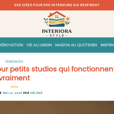
DES IDÉES POUR DES INTÉRIEURS QUI RESPIRENT
RÉNOVATION
VIE AU JARDIN
MAISON AU QUOTIDIEN
INSPIR
TENDANCES
ur petits studios qui fonctionnen
vraiment
LE
MAI 17, 2026
PAR
HÉLÈNE