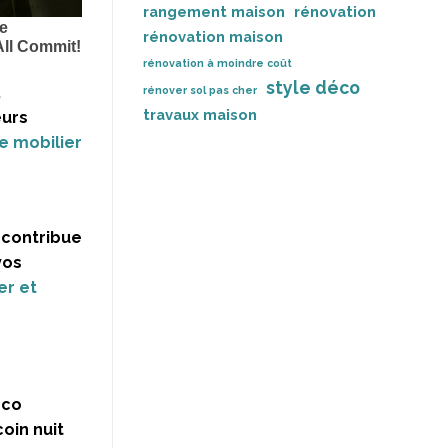
rangement maison
rénovation
rénovation maison
rénovation à moindre coût
style déco
,
rénover sol pas cher
travaux maison
eurs
e mobilier
 contribue
vos
er et
éco
oin nuit