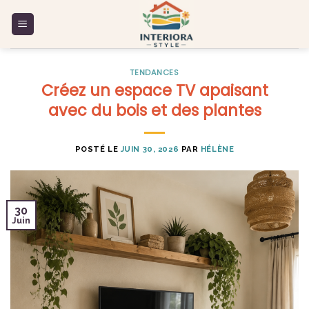
Skip
to
content
TENDANCES
Créez un espace TV apaisant
avec du bois et des plantes
POSTÉ LE
JUIN 30, 2026
PAR
HÉLÈNE
30
Juin