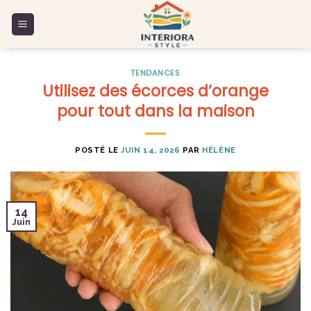
Skip
to
content
TENDANCES
Utilisez des écorces d’orange
pour tout dans la maison
POSTÉ LE
JUIN 14, 2026
PAR
HÉLÈNE
14
Juin