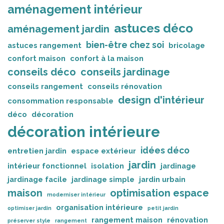
aménagement intérieur
astuces déco
aménagement jardin
bien-être chez soi
astuces rangement
bricolage
confort maison
confort à la maison
conseils déco
conseils jardinage
conseils rangement
conseils rénovation
design d'intérieur
consommation responsable
déco
décoration
décoration intérieure
idées déco
entretien jardin
espace extérieur
jardin
intérieur fonctionnel
isolation
jardinage
jardinage facile
jardinage simple
jardin urbain
maison
optimisation espace
moderniser intérieur
organisation intérieure
optimiser jardin
petit jardin
rangement maison
rénovation
préserver style
rangement