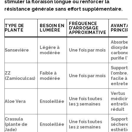
stimuler la floraison longue ou renforcer la
résistance générale sans effort supplémentaire.
FRÉQUENCE
TYPE DE
BESOIN EN
AVANTA
D’ARROSAGE
PLANTE
LUMIÈRE
PRINCIP
APPROXIMATIVE
Absorbe l
Légère à
dioxyde 
Sansevière
Une fois par mois
modérée
carbone,
purifie l’ai
Supporte
ZZ
Faible à
l’ombre,
Une fois par mois
(Zamioculcas)
modérée
facile à
entreteni
Vertus
Une fois toutes
médicinal
Aloe Vera
Ensoleillée
les 3 semaines
entretie
réduit
Crassula
Supporte 
Une fois toutes
(plante de
Ensoleillée
sécheres
les 2 semaines
Jade)
esthétiq