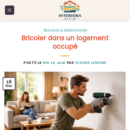
Skip
to
content
TRAVAUX & RÉNOVATION
Bricoler dans un logement
occupé
POSTÉ LE
MAI 18, 2026
PAR
OCEANE LEROINE
18
Mai