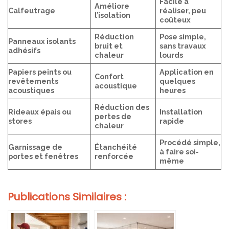
Facile à
Améliore
Calfeutrage
réaliser, peu
l’isolation
coûteux
Réduction
Pose simple,
Panneaux isolants
bruit et
sans travaux
adhésifs
chaleur
lourds
Papiers peints ou
Application en
Confort
revêtements
quelques
acoustique
acoustiques
heures
Réduction des
Rideaux épais ou
Installation
pertes de
stores
rapide
chaleur
Procédé simple,
Garnissage de
Étanchéité
à faire soi-
portes et fenêtres
renforcée
même
Publications Similaires :