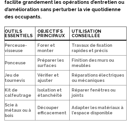
facilite grandement les opérations d’entretien ou
d’amélioration sans perturber la vie quotidienne
des occupants.
OUTILS
OBJECTIFS
UTILISATION
ESSENTIELS
PRINCIPAUX
CONSEILLÉE
Perceuse-
Forer et
Travaux de fixation
visseuse
monter
rapides et précis
Préparer les
Finition des murs ou
Ponceuse
surfaces
meubles
Jeu de
Vérifier et
Réparations électriques
tournevis
ajuster
ou mécaniques
Kit de
Isolation et
Réparer fenêtres ou
calfeutrage
étanchéité
joints
Scie à
Découper
Adapter les matériaux à
métaux ou à
efficacement
l’espace disponible
bois