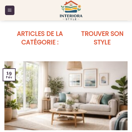
Skip
to
content
TROUVER SON
STYLE
19
Fév