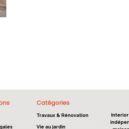
e
ions
Catégories
Interio
Travaux & Rénovation
indépen
gales
Vie au jardin